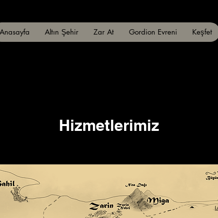
Anasayfa
Altın Şehir
Zar At
Gordion Evreni
Keşfet
Hizmetlerimiz