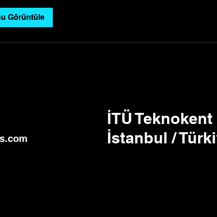
u Görüntüle
İTÜ Teknokent
İstanbul / Türk
os.com