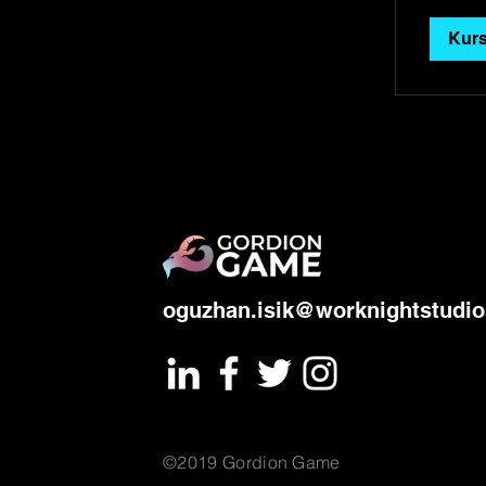
Kurs
oguzhan.isik@worknightstudi
©2019 Gordion Game