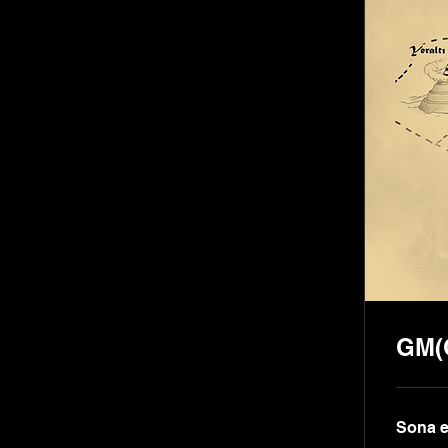
GM(
Sona e